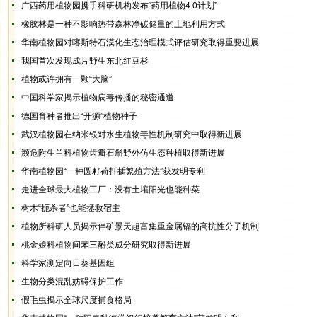
广西药用植物园携手科研机构发布“药用植物4.0计划”
橡胶林是一种不影响热带森林净碳储量的土地利用方式
华南植物园对喀斯特石漠化生态治理模式评估研究取得重要进展
我国首次发现成片野生东北红豆杉
植物或许拥有一颗“大脑”
中国科学家揭示植物病毒传播的秘密通道
德国育种者推出“开源”植物种子
武汉植物园在纳米银对水生植物毒性机制研究中取得新进展
濒危附生兰科植物齿瓣石斛野外仿生态种植取得新进展
华南植物园“一种圆籽荷扦插繁殖方法”获发明专利
走进全球最大植物工厂：没有土壤阳光也能种菜
树木“扼杀者”也能拯救宿主
植物所科研人员揭示伴矿景天超富集重金属镉的高抗性分子机制
桃金娘科植物间苯三酚类成分研究取得新进展
科学家测定向日葵基因组
生物分类混乱妨碍保护工作
假毛虫揭示全球尺度捕食格局